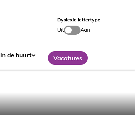
Dyslexie lettertype
Uit
Aan
In de buurt
Vacatures
Groenbeheer
Flinstering
Het Atelier
FietsFixers