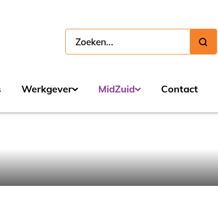
s
Werkgever
MidZuid
Contact
Personele oplossingen
Samen groeien in werk
Werk uitbesteden
Onze organisatie
Technologie op de werkvloer
Publicaties
Opslagruimte
Nieuws
WerkgeversServicepunt
Onze verhalen
Re-integratie
Podcast
Jobcoaching
MetWerk