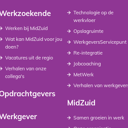
Werkzoekende
Technologie op de 
werkvloer
Werken bij MidZuid
Opslagruimte
Wat kan MidZuid voor jou 
WerkgeversServicepunt
doen?
Re-integratie
Vacatures uit de regio
Jobcoaching
Verhalen van onze 
MetWerk
collega's
Verhalen van werkgever
Opdrachtgevers
MidZuid
Werkgever
Samen groeien in werk