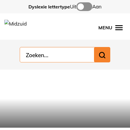
Uit
Aan
Dyslexie lettertype
MENU
Men