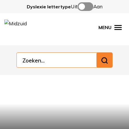
Uit
Aan
Dyslexie lettertype
MENU
Men