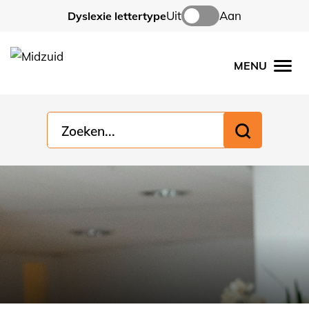
Uit
Aan
Dyslexie lettertype
MENU
Men