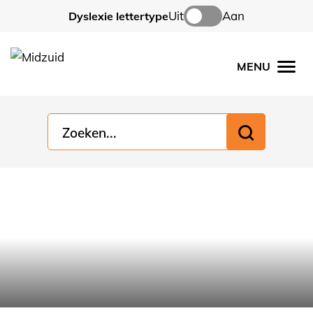
Uit
Aan
Dyslexie lettertype
MENU
Men